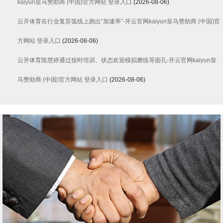
kaiyun皇马赞助商 (中国)官方网站 登录入口
(2026-08-06)
云开体育在行业复苏弧线上跑出“加速率”-开云官网kaiyun皇马赞助商 (中国)官
方网站 登录入口
(2026-08-06)
云开体育陈慧婷通过按时培训、状态欢迎模拟磨练等面孔-开云官网kaiyun皇
马赞助商 (中国)官方网站 登录入口
(2026-08-06)