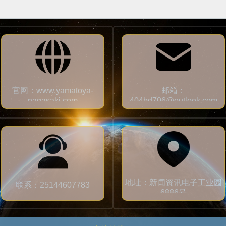
官网：www.yamatoya-
邮箱：
nagasaki.com
404bd706@outlook.com
地址：新闻资讯电子工业园
联系：25144607783
6886号