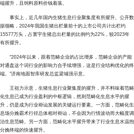
端擢升，且饲料原料价钱着落。
事实上，近几年国内生猪生息行业聚集度有所擢升。公开数
据领略，2024年我国生猪出栏量前十的上市公司共计出栏约
15577万头，占寰宇生猪总出栏量的比例约为22%，较2023年
有所擢升。
“2024年以来，跟着范畴企业的占比增多，范畴企业的产能
对通盘这个词行业的影响力合手续增强，这是行业结构优化的终
端。”济南地面智库研发总监梁城强示意。
王祖力示意，生猪生息行业聚集度的擢升，并不料味着范畴
化生息已成为行业盈利的中枢逻辑，然则范畴化生息水平的擢
升，仍是成为行业褂讪发展的关键运行要素。一方面，范畴化生
息场分娩霸术行径总体相对褂讪，不会因为行情波动而大幅度调
治生息范畴。另一方面，范畴化水平擢升带来了行业生息水温煦
分娩终端的快速擢升。