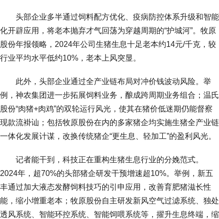
头部企业多半通过饲料配方优化、疫病防控体系升级和智能
化开辟应用，将老本抛弃才气回荡为穿越周期的“护城河”。牧原
股份年报领略，2024年公司生猪生息十足老本约14元/千克，较
行业平均水平低约10%，老本上风突显。
此外，头部企业通过全产业链布局对冲价钱波动风险。举
例，神农集团进一步拓展饲料业务，酿成跨周期业务组合；温氏
股份“肉猪+肉鸡”的双轮运行风光，使其在猪价低迷期仍能督察
现款流褂讪；包括牧原股份在内的多家猪企均实施生猪全产业链
一体化发展计谋，改换传统猪企“更生息、轻加工”的盈利风光。
记者能干到，科技正在重构生猪生息行业的分娩范式。
2024年，超70%的头部猪企研发干预增速超10%。举例，新五
丰通过加大液态发酵饲料技巧的引申应用，改善育肥猪滋长性
能，缩小增重老本；牧原股份自主研发新风空气过滤系统、独处
透风系统、智能环控系统、智能饲喂系统等，擢升生息终端，缩