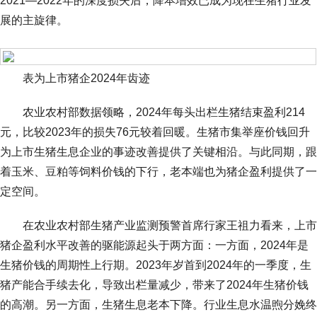
2021—2022年的深度损失后，降本增效已成为现在生猪行业发
展的主旋律。
表为上市猪企2024年齿迹
农业农村部数据领略，2024年每头出栏生猪结束盈利214
元，比较2023年的损失76元较着回暖。生猪市集举座价钱回升
为上市生猪生息企业的事迹改善提供了关键相沿。与此同期，跟
着玉米、豆粕等饲料价钱的下行，老本端也为猪企盈利提供了一
定空间。
在农业农村部生猪产业监测预警首席行家王祖力看来，上市
猪企盈利水平改善的驱能源起头于两方面：一方面，2024年是
生猪价钱的周期性上行期。2023年岁首到2024年的一季度，生
猪产能合手续去化，导致出栏量减少，带来了2024年生猪价钱
的高潮。另一方面，生猪生息老本下降。行业生息水温煦分娩终