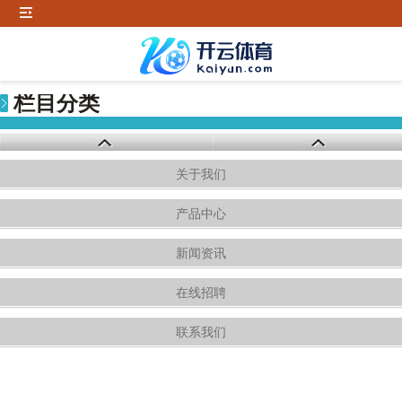
栏目分类
关于我们
产品中心
新闻资讯
在线招聘
联系我们