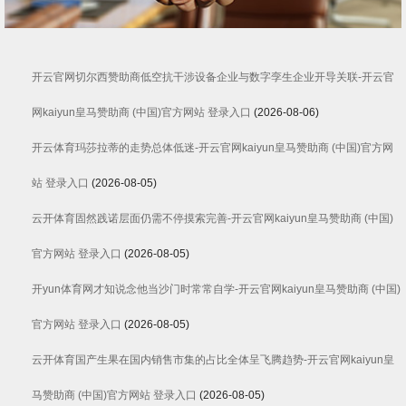
开云官网切尔西赞助商低空抗干涉设备企业与数字孪生企业开导关联-开云官
网kaiyun皇马赞助商 (中国)官方网站 登录入口
(2026-08-06)
开云体育玛莎拉蒂的走势总体低迷-开云官网kaiyun皇马赞助商 (中国)官方网
站 登录入口
(2026-08-05)
云开体育固然践诺层面仍需不停摸索完善-开云官网kaiyun皇马赞助商 (中国)
官方网站 登录入口
(2026-08-05)
开yun体育网才知说念他当沙门时常常自学-开云官网kaiyun皇马赞助商 (中国)
官方网站 登录入口
(2026-08-05)
云开体育国产生果在国内销售市集的占比全体呈飞腾趋势-开云官网kaiyun皇
马赞助商 (中国)官方网站 登录入口
(2026-08-05)