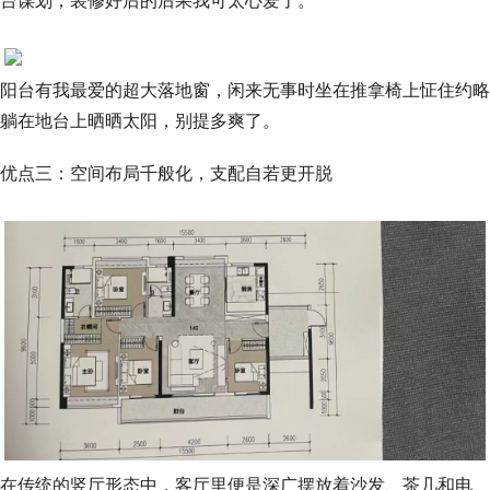
台谋划，装修好后的后果我可太心爱了。
阳台有我最爱的超大落地窗，闲来无事时坐在推拿椅上怔住约略
躺在地台上晒晒太阳，别提多爽了。
优点三：空间布局千般化，支配自若更开脱
在传统的竖厅形态中，客厅里便是深广摆放着沙发、茶几和电