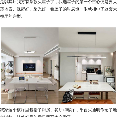
是以其后我方有条款买屋子了，我选屋子的第一个重心便是要大
落地窗、视野好、采光好，看屋子的时辰也一眼就相中了这套大
横厅的户型。
我家这个横厅里包括了厨房、餐厅和客厅，阳台买通明作念了地