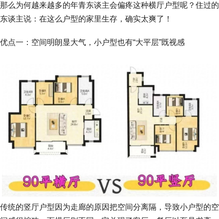
那么为何越来越多的年青东谈主会偏疼这种横厅户型呢？住过的
东谈主说：在这么户型的家里生存，确实太爽了！
优点一：空间明朗显大气，小户型也有“大平层”既视感
传统的竖厅户型因为走廊的原因把空间分离隔，导致小户型的空