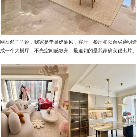
网友@丫丫说，我家是圭臬奶油风，客厅、餐厅和阳台买通明造
成一个大横厅，不光空间感敞亮，最迫切的是我家确实很出片。