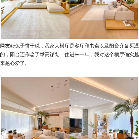
网友@兔子饼干说，我家大横厅是客厅和书斋以及阳台齐备买通
的，阳台还作念了举高谋划，住进来一年，我对这个横厅确实越
来越心爱了。