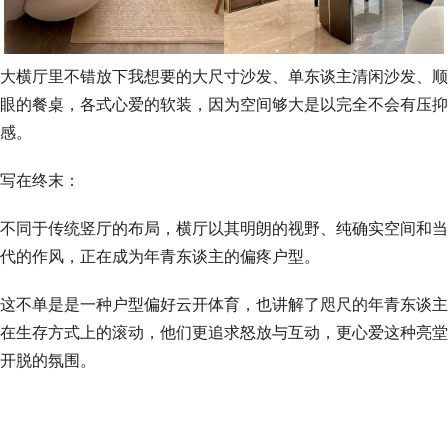
大横厅里不错放下我想要的大尺寸沙发、单东谈主清闲沙发、顺
眼的餐桌，各式心爱的软装，因为空间够大是以完全不会有压抑
感。
写在终末：
不同于传统竖厅的布局，横厅以其明朗的视野、纯确实空间和当
代的作风，正在成为年青东谈主的偏疼户型。
这不单是是一种户型偏好云开体育，也讲解了咫尺的年青东谈主
在生存方式上的滚动，他们更追求怒放与互动，更心爱这种亮堂
开脱的氛围。