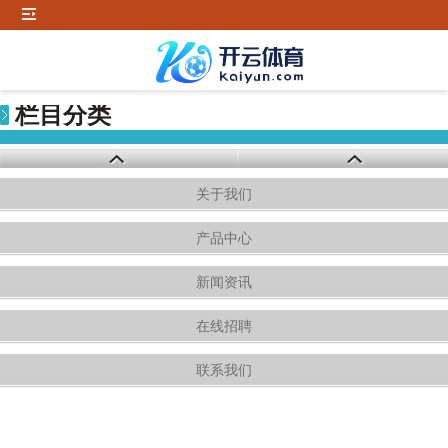
栏目分类
关于我们
产品中心
新闻资讯
在线招聘
联系我们