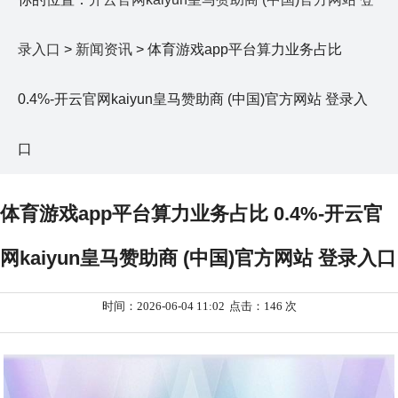
录入口
>
新闻资讯
> 体育游戏app平台算力业务占比
0.4%-开云官网kaiyun皇马赞助商 (中国)官方网站 登录入
口
体育游戏app平台算力业务占比 0.4%-开云官
网kaiyun皇马赞助商 (中国)官方网站 登录入口
时间：2026-06-04 11:02
点击：146 次