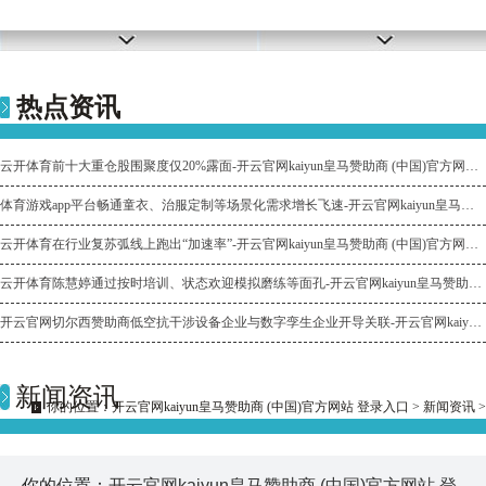
热点资讯
云开体育前十大重仓股围聚度仅20%露面-开云官网kaiyun皇马赞助商 (中国)官方网站 登录入口
体育游戏app平台畅通童衣、治服定制等场景化需求增长飞速-开云官网kaiyun皇马赞助商 (中国)官
云开体育在行业复苏弧线上跑出“加速率”-开云官网kaiyun皇马赞助商 (中国)官方网站 登录入口
云开体育陈慧婷通过按时培训、状态欢迎模拟磨练等面孔-开云官网kaiyun皇马赞助商 (中国)官方网站
开云官网切尔西赞助商低空抗干涉设备企业与数字孪生企业开导关联-开云官网kaiyun皇马赞助商 (中国
新闻资讯
你的位置：
开云官网kaiyun皇马赞助商 (中国)官方网站 登录入口
>
新闻资讯
>
你的位置：
开云官网kaiyun皇马赞助商 (中国)官方网站 登