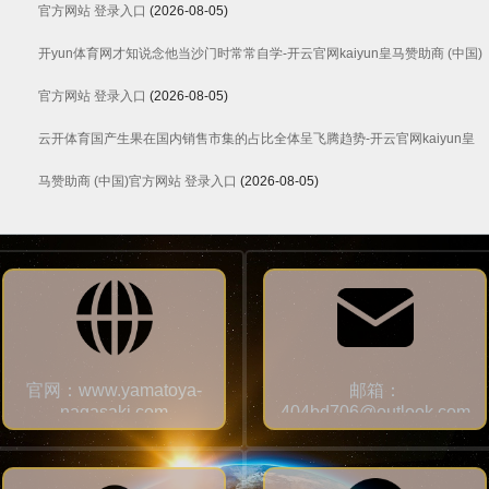
官方网站 登录入口
(2026-08-05)
开yun体育网才知说念他当沙门时常常自学-开云官网kaiyun皇马赞助商 (中国)
官方网站 登录入口
(2026-08-05)
云开体育国产生果在国内销售市集的占比全体呈飞腾趋势-开云官网kaiyun皇
马赞助商 (中国)官方网站 登录入口
(2026-08-05)
官网：www.yamatoya-
邮箱：
nagasaki.com
404bd706@outlook.com