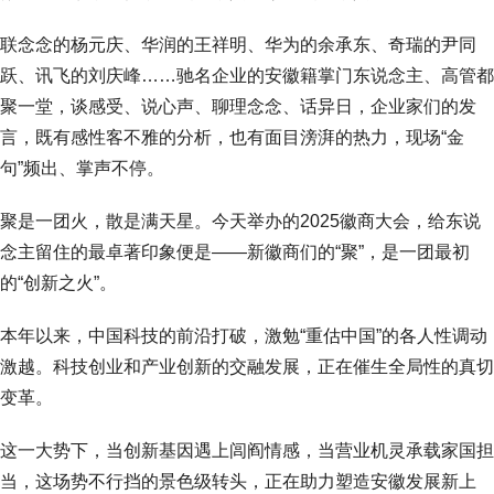
联念念的杨元庆、华润的王祥明、华为的余承东、奇瑞的尹同
跃、讯飞的刘庆峰……驰名企业的安徽籍掌门东说念主、高管都
聚一堂，谈感受、说心声、聊理念念、话异日，企业家们的发
言，既有感性客不雅的分析，也有面目滂湃的热力，现场“金
句”频出、掌声不停。
聚是一团火，散是满天星。今天举办的2025徽商大会，给东说
念主留住的最卓著印象便是——新徽商们的“聚”，是一团最初
的“创新之火”。
本年以来，中国科技的前沿打破，激勉“重估中国”的各人性调动
激越。科技创业和产业创新的交融发展，正在催生全局性的真切
变革。
这一大势下，当创新基因遇上闾阎情感，当营业机灵承载家国担
当，这场势不行挡的景色级转头，正在助力塑造安徽发展新上