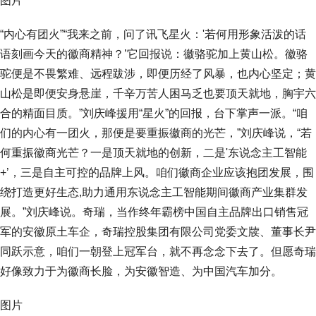
图片
“内心有团火”“我来之前，问了讯飞星火：'若何用形象活泼的话
语刻画今天的徽商精神？’它回报说：徽骆驼加上黄山松。徽骆
驼便是不畏繁难、远程跋涉，即便历经了风暴，也内心坚定；黄
山松是即便安身悬崖，千辛万苦人困马乏也要顶天就地，胸宇六
合的精面目质。”刘庆峰援用“星火”的回报，台下掌声一派。“咱
们的内心有一团火，那便是要重振徽商的光芒，”刘庆峰说，“若
何重振徽商光芒？一是顶天就地的创新，二是'东说念主工智能
+’，三是自主可控的品牌上风。咱们徽商企业应该抱团发展，围
绕打造更好生态,助力通用东说念主工智能期间徽商产业集群发
展。”刘庆峰说。奇瑞，当作终年霸榜中国自主品牌出口销售冠
军的安徽原土车企，奇瑞控股集团有限公司党委文牍、董事长尹
同跃示意，咱们一朝登上冠军台，就不再念念下去了。但愿奇瑞
好像致力于为徽商长脸，为安徽智造、为中国汽车加分。
图片