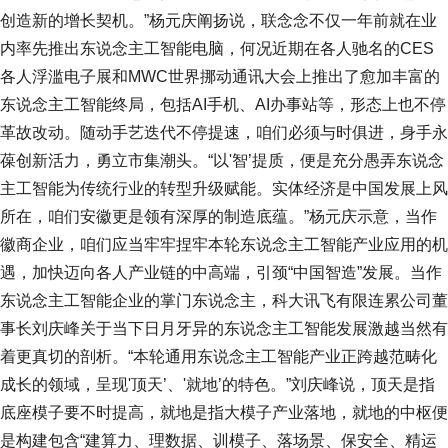
创造新的增长契机。”杨元庆阐扬说，联念念不仅一年前就在业
内率先推出东说念主工智能电脑，何况近期在各人驰名的CES
各人浮滥电子展和MWC世界挪动通讯大会上推出了愈加丰富的
东说念主工智能终局，包括AI手机、AI办事站等，形态上也不停
革故改动。随动手艺迭代不停提速，咱们必须与时俱进，身手永
葆创新活力，勇立市集潮头。“以'智’提质，便是充分愚弄东说念
主工智能为传统行业的转型升级赋能。实体经济是中国发展上风
所在，咱们安徽更是领有深厚的制造底蕴。”杨元庆示意，当作
徽商企业，咱们应当牢牢捏牢本轮东说念主工智能产业应用的机
遇，加快迈向各人产业链的中高端，引颈“中国智造”发展。当作
东说念主工智能企业的掌门东说念主，科大讯飞有限连累公司董
事长刘庆峰关于当下日月牙异的东说念主工智能发展激越当然有
着更真切的剖析。“本轮通用东说念主工智能产业正跨越范畴化
成长的领域，呈现'顶天’、'就地’的特色。”刘庆峰说，顶天是指
底座模子要不时提高，就地是指大模子产业落地，就地的中枢便
是构建包含“建算力、理数据、训模子、落场景、保安全、精运