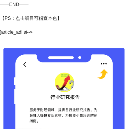
——END——
【PS：点击细目可稽查本色】
]article_adlist-->