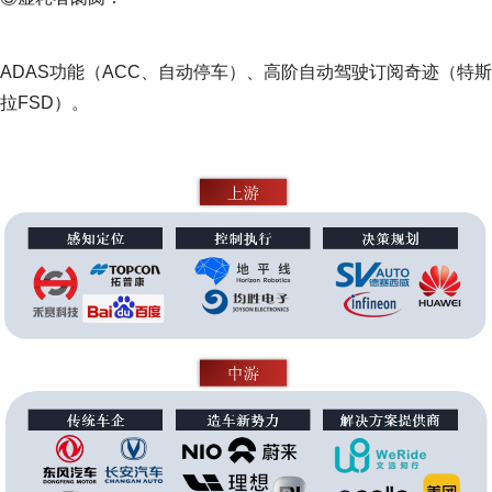
ADAS功能（ACC、自动停车）、高阶自动驾驶订阅奇迹（特斯
拉FSD）。