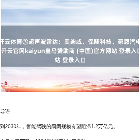
导语
到2030年，智能驾驶的阛阓规模有望阻滞1.2万亿元。