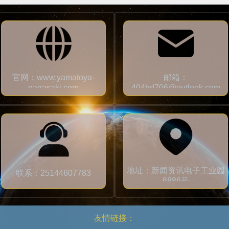
官网：www.yamatoya-
邮箱：
nagasaki.com
404bd706@outlook.com
地址：新闻资讯电子工业园
联系：25144607783
6886号
友情链接：