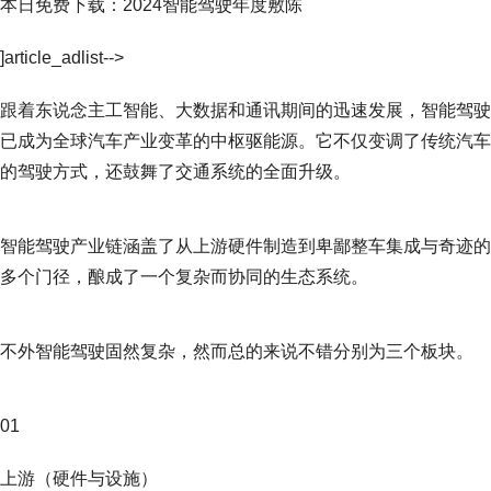
本日免费下载：2024智能驾驶年度敷陈
]article_adlist-->
跟着东说念主工智能、大数据和通讯期间的迅速发展，智能驾驶
已成为全球汽车产业变革的中枢驱能源。它不仅变调了传统汽车
的驾驶方式，还鼓舞了交通系统的全面升级。
智能驾驶产业链涵盖了从上游硬件制造到卑鄙整车集成与奇迹的
多个门径，酿成了一个复杂而协同的生态系统。
不外智能驾驶固然复杂，然而总的来说不错分别为三个板块。
01
上游（硬件与设施）