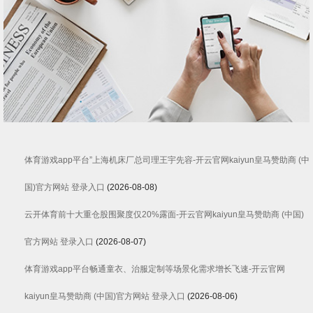
体育游戏app平台”上海机床厂总司理王宇先容-开云官网kaiyun皇马赞助商 (中
国)官方网站 登录入口
(2026-08-08)
云开体育前十大重仓股围聚度仅20%露面-开云官网kaiyun皇马赞助商 (中国)
官方网站 登录入口
(2026-08-07)
体育游戏app平台畅通童衣、治服定制等场景化需求增长飞速-开云官网
kaiyun皇马赞助商 (中国)官方网站 登录入口
(2026-08-06)