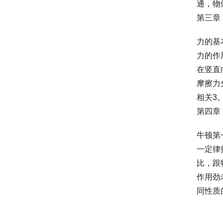
通，物
第三章 
力的基
力的作
在竖直
摩擦力
相关3
第四章
牛顿第
一定律
比，跟
作用劲
同性质