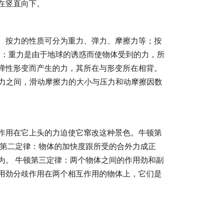
在竖直向下。
。按力的性质可分为重力、弹力、摩擦力等；按
力：重力是由于地球的诱惑而使物体受到的力，所
弹性形变而产生的力，其所在与形变所在相背。
擦力之间，滑动摩擦力的大小与压力和动摩擦因数
作用在它上头的力迫使它窜改这种景色。牛顿第
顿第二定律：物体的加快度跟所受的合外力成正
为。 牛顿第三定律：两个物体之间的作用劲和副
用劲分歧作用在两个相互作用的物体上，它们是