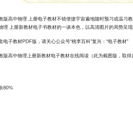
教版高中物理 上册电子教材不错便捷宇宙遍地随时预习或温习教
物理 上册新教材电子书教材的一谈本色，以高清图片的局势呈
套电子教材PDF版，请关心公众号“桃李百科”复兴：“电子教材”
教版高中物理上册新教材电子教材在线阅读（此为截图版，取得
余80%