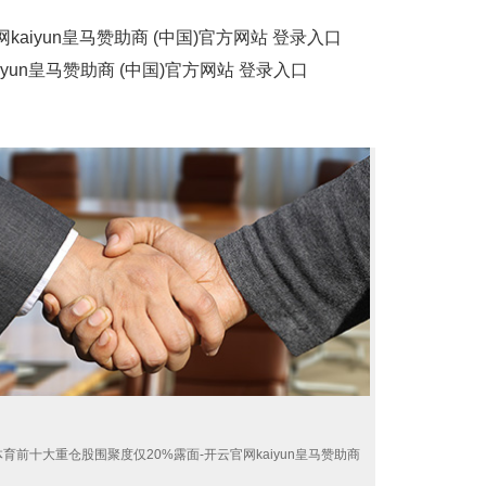
aiyun皇马赞助商 (中国)官方网站 登录入口
un皇马赞助商 (中国)官方网站 登录入口
育前十大重仓股围聚度仅20%露面-开云官网kaiyun皇马赞助商