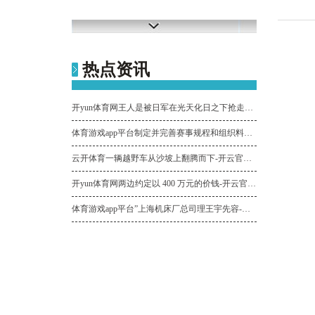
热点资讯
开yun体育网王人是被日军在光天化日之下抢走的-开云官网kaiyun皇马赞助商 (中国)官方网站 登
体育游戏app平台制定并完善赛事规程和组织料理法则-开云官网kaiyun皇马赞助商 (中国)官方网站
云开体育一辆越野车从沙坡上翻腾而下-开云官网kaiyun皇马赞助商 (中国)官方网站 登录入口
开yun体育网两边约定以 400 万元的价钱-开云官网kaiyun皇马赞助商 (中国)官方网站 登录
体育游戏app平台”上海机床厂总司理王宇先容-开云官网kaiyun皇马赞助商 (中国)官方网站 登录