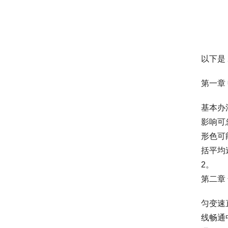
以下是
第一章
基本办
影响可
形色可
括平均
2。
第二章
匀变速
线畅通