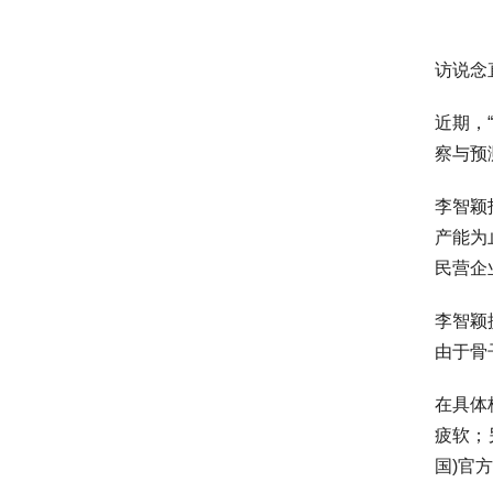
访说念
近期，
察与预
李智颖
产能为
民营企
李智颖
由于骨
在具体
疲软；
国)官