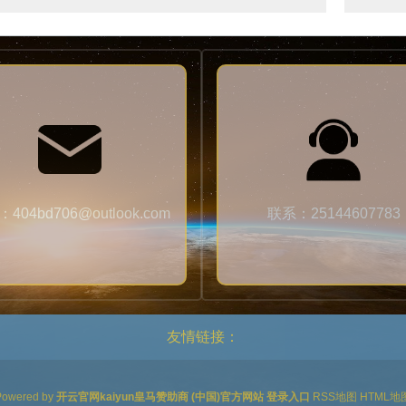
404bd706@outlook.com
联系：25144607783
友情链接：
Powered by
开云官网kaiyun皇马赞助商 (中国)官方网站 登录入口
RSS地图
HTML地