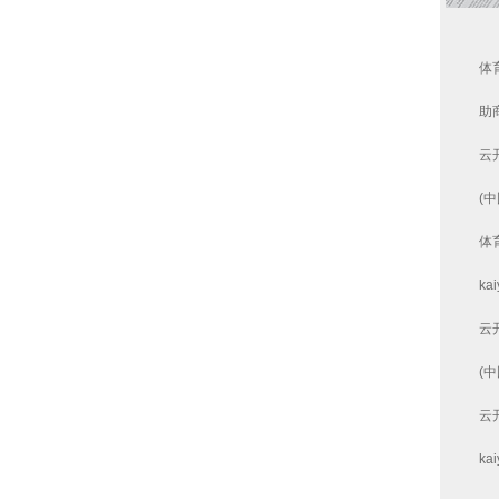
体
助
云
(
体
ka
云
(
云
ka