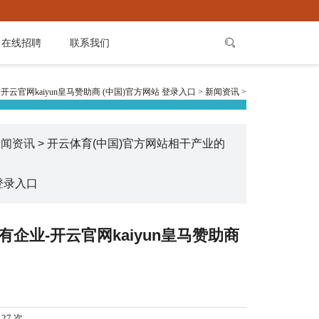
在线招聘
联系我们
：
开云官网kaiyun皇马赞助商 (中国)官方网站 登录入口
>
新闻资讯
>
新闻资讯
> 开云体育(中国)官方网站相干产业的
登录入口
企业-开云官网kaiyun皇马赞助商
27 次