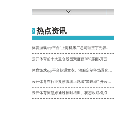
热点资讯
体育游戏app平台”上海机床厂总司理王宇先容-开云官网kaiyun皇马赞助商 (中国)官方网站 登录
云开体育前十大重仓股围聚度仅20%露面-开云官网kaiyun皇马赞助商 (中国)官方网站 登录入口
体育游戏app平台畅通童衣、治服定制等场景化需求增长飞速-开云官网kaiyun皇马赞助商 (中国)官
云开体育在行业复苏弧线上跑出“加速率”-开云官网kaiyun皇马赞助商 (中国)官方网站 登录入口
云开体育陈慧婷通过按时培训、状态欢迎模拟磨练等面孔-开云官网kaiyun皇马赞助商 (中国)官方网站