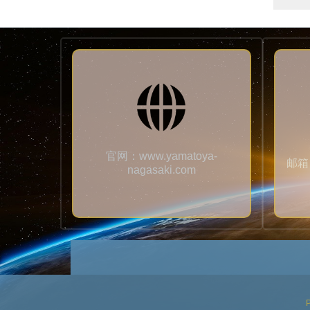
官网：www.yamatoya-
邮箱：
nagasaki.com