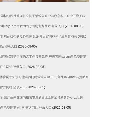
官网切尔西赞助商低空抗干涉设备企业与数字孪生企业开导关联-
网kaiyun皇马赞助商 (中国)官方网站 登录入口
(2026-08-06)
育玛莎拉蒂的走势总体低迷-开云官网kaiyun皇马赞助商 (中国)
网站 登录入口
(2026-08-05)
育固然践诺层面仍需不停摸索完善-开云官网kaiyun皇马赞助商
)官方网站 登录入口
(2026-08-05)
n体育网才知说念他当沙门时常常自学-开云官网kaiyun皇马赞助商
)官方网站 登录入口
(2026-08-05)
体育国产生果在国内销售市集的占比全体呈飞腾趋势-开云官网
yun皇马赞助商 (中国)官方网站 登录入口
(2026-08-05)