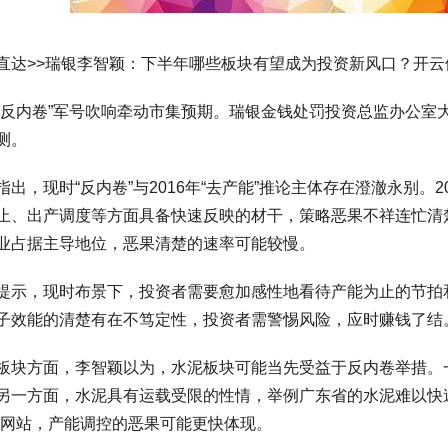
直达>>瑞银李智颖：下半年哪些板块有望成为投资新风口？开云体
“反内卷”军号吹响牵动市集预期。瑞银金钱处罚投资总监办公室
测。
指出，现时“反内卷”与2016年“去产能”推论主体存在澄澈永别。
止、出产调度等方面具备快速反映的材干，策略恶果不祥连忙清
业占据主导地位，恶果清楚的速率可能较慢。
提示，现时布景下，投资者需要愈加感性地看待产能为止的节拍
子效能的清楚有在不笃定性，投资者需警惕风险，应时赚钱了结
板块方面，李智颖以为，水泥板块可能当先受益于反内卷举措。
另一方面，水泥具有运载受限的性情，举例广东省的水泥难以快
方网站，产能调控的恶果可能更快体现。