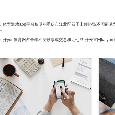
：
体育游戏app平台黎明的重庆市江北区石子山领路场环形跑说念上-
口
：
开yun体育网占全年不良钞票成交总和近七成-开云官网kaiyun