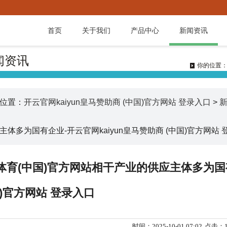
首页
关于我们
产品中心
新闻资讯
闻资讯
你的位置
位置：
开云官网kaiyun皇马赞助商 (中国)官方网站 登录入口
>
主体多为国有企业-开云官网kaiyun皇马赞助商 (中国)官方网站 
体育(中国)官方网站相干产业的供应主体多为国有
国)官方网站 登录入口
时间：2025-10-01 07:02
点击：1