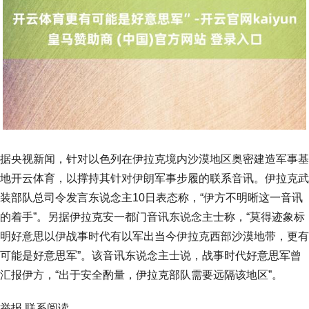
据央视新闻，针对以色列在伊拉克境内沙漠地区奥密建造军事基
地开云体育，以撑持其针对伊朗军事步履的联系音讯。伊拉克武
装部队总司令发言东说念主10日表态称，“伊方不明晰这一音讯
的着手”。另据伊拉克安一都门音讯东说念主士称，“莫得迹象标
明好意思以伊战事时代有以军出当今伊拉克西部沙漠地带，更有
可能是好意思军”。该音讯东说念主士说，战事时代好意思军曾
汇报伊方，“出于安全酌量，伊拉克部队需要远隔该地区”。
举报 联系阅读