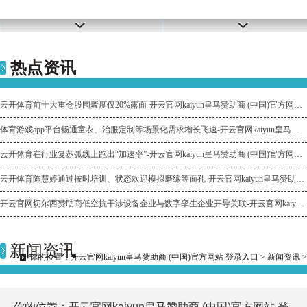
热点资讯
云开体育前十大重仓股围聚度仅20%露面-开云官网kaiyun皇马赞助商 (中国)官方网站 登录入口
体育游戏app平台畅通童衣、治服定制等场景化需求增长飞速-开云官网kaiyun皇马赞助商 (中国)官
云开体育在行业复苏弧线上跑出“加速率”-开云官网kaiyun皇马赞助商 (中国)官方网站 登录入口
云开体育陈慧婷通过按时培训、状态欢迎模拟磨练等面孔-开云官网kaiyun皇马赞助商 (中国)官方网站
开云官网切尔西赞助商低空抗干涉设备企业与数字孪生企业开导关联-开云官网kaiyun皇马赞助商 (中国
新闻资讯
你的位置：
开云官网kaiyun皇马赞助商 (中国)官方网站 登录入口
>
新闻资讯
>
你的位置：
开云官网kaiyun皇马赞助商 (中国)官方网站 登